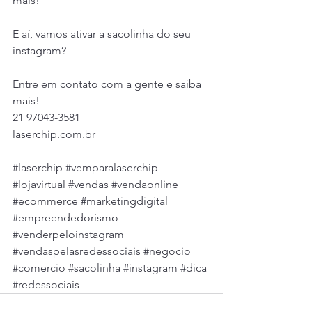
mais! 
E aí, vamos ativar a sacolinha do seu 
instagram? 
Entre em contato com a gente e saiba 
mais! 
21 97043-3581
laserchip.com.br
#laserchip
#vemparalaserchip
#lojavirtual
#vendas
#vendaonline
#ecommerce
#marketingdigital
#empreendedorismo
#venderpeloinstagram
#vendaspelasredessociais
#negocio
#comercio
#sacolinha
#instagram
#dica
#redessociais