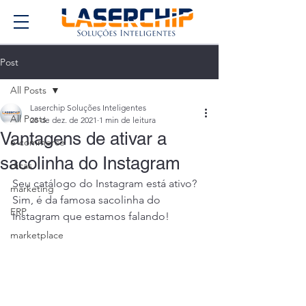
Post
All Posts
Laserchip Soluções Inteligentes
All Posts
28 de dez. de 2021
1 min de leitura
Vantagens de ativar a
e-commerce
sacolinha do Instagram
dicas
Seu catálogo do Instagram está ativo? 
marketing
Sim, é da famosa sacolinha do 
ERP
Instagram que estamos falando! 
marketplace