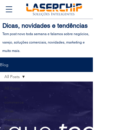
Dicas, novidades e tendências
Tem post novo toda semana e falamos sobre negócios,
varejo, soluções comerciais, novidades, marketing e
muito mais.
Blog
All Posts
All Posts
e-
commerce
dicas
marketing
ERP