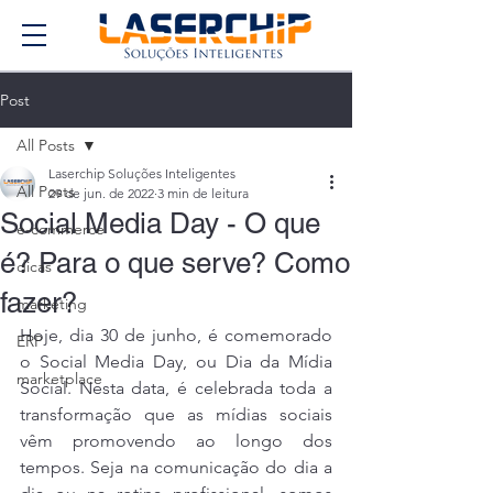
Post
All Posts
Laserchip Soluções Inteligentes
All Posts
29 de jun. de 2022
3 min de leitura
Social Media Day - O que
e-commerce
é? Para o que serve? Como
dicas
fazer?
marketing
Hoje, dia 30 de junho, é comemorado 
ERP
o Social Media Day, ou Dia da Mídia 
marketplace
Social. Nesta data, é celebrada toda a 
transformação que as mídias sociais 
vêm promovendo ao longo dos 
tempos. Seja na comunicação do dia a 