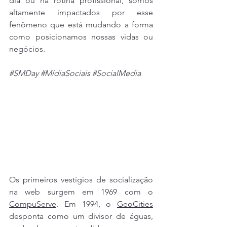
dia ou na rotina profissional, somos 
altamente impactados por esse 
fenômeno que está mudando a forma 
como posicionamos nossas vidas ou 
negócios.
#SMDay
#MídiaSociais
#SocialMedia
Os primeiros vestígios de socialização 
na web surgem em 1969 com o 
CompuServe
. Em 1994, o 
GeoCities
desponta como um divisor de águas, 