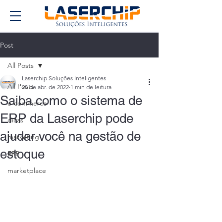
Post
All Posts
Laserchip Soluções Inteligentes
All Posts
28 de abr. de 2022
1 min de leitura
Saiba como o sistema de
e-commerce
ERP da Laserchip pode
dicas
ajudar você na gestão de
marketing
estoque
ERP
marketplace