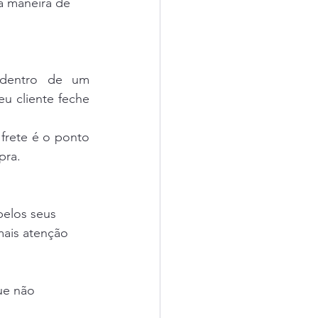
a maneira de 
dentro de um 
u cliente feche 
rete é o ponto 
pra.
pelos seus 
mais atenção 
ue não 