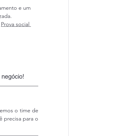
gamento e um 
zada.
 
Prova social 
 negócio!
temos o time de 
 precisa para o 