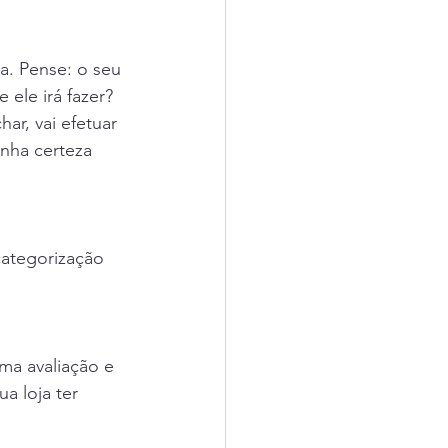
a. Pense: o seu 
ele irá fazer? 
ar, vai efetuar 
nha certeza 
 
categorização 
ma avaliação e 
a loja ter 