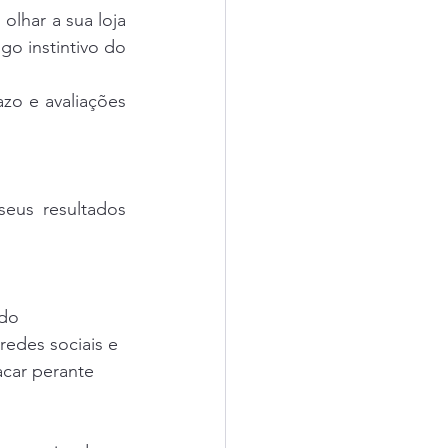
lhar a sua loja 
go instintivo do 
zo e avaliações 
us resultados 
do 
edes sociais e 
acar perante 