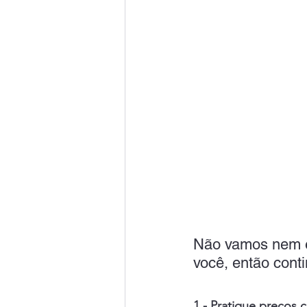
Não vamos nem en
você, então conti
1 - Pratique preços 