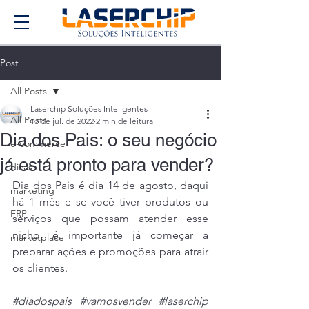
Post
All Posts
Laserchip Soluções Inteligentes
All Posts
13 de jul. de 2022
2 min de leitura
Dia dos Pais: o seu negócio
e-commerce
já está pronto para vender?
dicas
Dia dos Pais é dia 14 de agosto, daqui 
marketing
há 1 mês e se você tiver produtos ou 
ERP
serviços que possam atender esse 
nicho, é importante já começar a 
marketplace
preparar ações e promoções para atrair 
os clientes.
#diadospais
#vamosvender
#laserchip