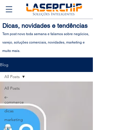
Dicas, novidades e tendências
Tem post novo toda semana e falamos sobre negócios,
varejo, soluções comerciais, novidades, marketing e
muito mais.
Blog
All Posts
All Posts
e-
commerce
dicas
marketing
ERP