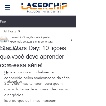
Post
All Posts
Laserchip Soluções Inteligentes
All Posts
4 de mai. de 2023
3 min de leitura
Star Wars Day: 10 lições
e-commerce
que você deve aprender
dicas
com essa série!
marketing
Hoje é um dia mundialmente 
ERP
conhecido pelos apaixonados da série 
marketplace
Star Wars, mas também para quem 
gosta do tema de empreendedorismo 
e negócios.
Isso porque os filmes mostram 