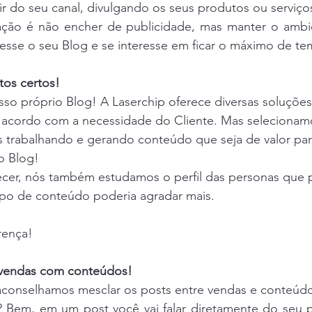
tir do seu canal, divulgando os seus produtos ou serviço
ção é não encher de publicidade, mas manter o ambie
cesse o seu Blog e se interesse em ficar o máximo de te
tos certos!
so próprio Blog! A Laserchip oferece diversas soluções
e acordo com a necessidade do Cliente. Mas selecionamo
 trabalhando e gerando conteúdo que seja de valor para
o Blog!
ecer, nós também estudamos o perfil das personas que 
tipo de conteúdo poderia agradar mais.
rença!
 vendas com conteúdos!
 aconselhamos mesclar os posts entre vendas e conteúd
o? Bem, em um post você vai falar diretamente do seu p