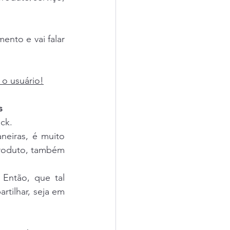
.
nto e vai falar 
 o usuário!
s
ck.
eiras, é muito 
produto, também 
Então, que tal 
tilhar, seja em 