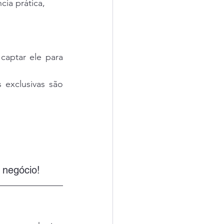
ia prática, 
aptar ele para 
exclusivas são 
 negócio!