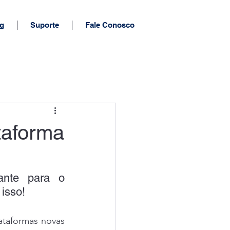
g
Suporte
Fale Conosco
taforma
nte para o 
isso!
taformas novas 