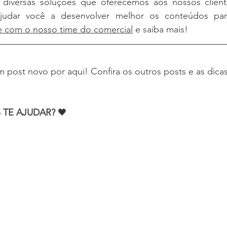
 diversas soluções que oferecemos aos nossos client
ajudar você a desenvolver melhor os conteúdos par
e com o nosso time do comercial
 e saiba mais! 
em post novo por aqui! Confira os outros posts e as dic
 
TE AJUDAR? 
🖤