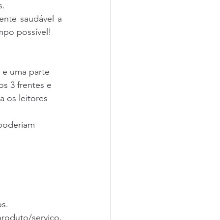
s.
nte saudável a 
mpo possível!
 e uma parte 
s 3 frentes e 
 os leitores 
poderiam 
os.
roduto/serviço, 