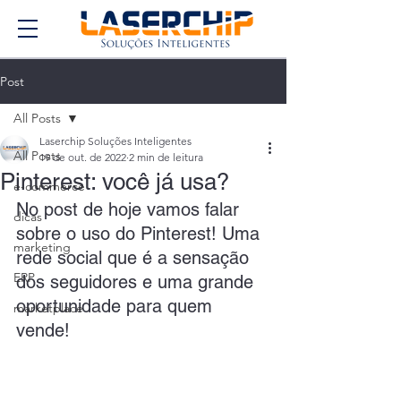
Post
All Posts
Laserchip Soluções Inteligentes
All Posts
19 de out. de 2022
2 min de leitura
Pinterest: você já usa?
e-commerce
No post de hoje vamos falar 
dicas
sobre o uso do Pinterest! Uma 
marketing
rede social que é a sensação 
ERP
dos seguidores e uma grande 
oportunidade para quem 
marketplace
vende!