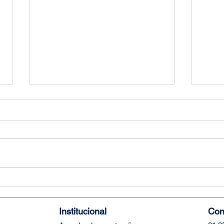
Dicas infalíveis para preparar
Como
o seu e-commerce para a
de v
Black Friday
dema
Institucional
Con