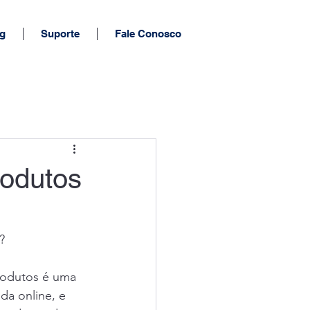
g
Suporte
Fale Conosco
rodutos
? 
rodutos é uma 
da online, e 