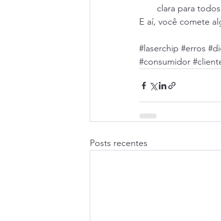
clara para todos
E aí, você comete al
#laserchip
#erros
#di
#consumidor
#client
Posts recentes