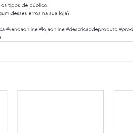
 os tipos de público. 
gum desses erros na sua loja? 
ca
#vendaonline
#lojaonline
#descricaodeproduto
#prod
e