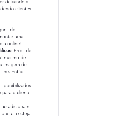
ver deixando a 
rdendo clientes 
guns dos 
 montar uma 
oja online! 
áficos
: Erros de 
até mesmo de 
ma imagem de 
line. Então 
disponibilizados 
para o cliente 
não adicionam 
que ela esteja 