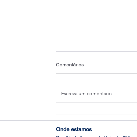
Comentários
Escreva um comentário
Natal 2023: preparados para
a virada do ano?
Onde estamos