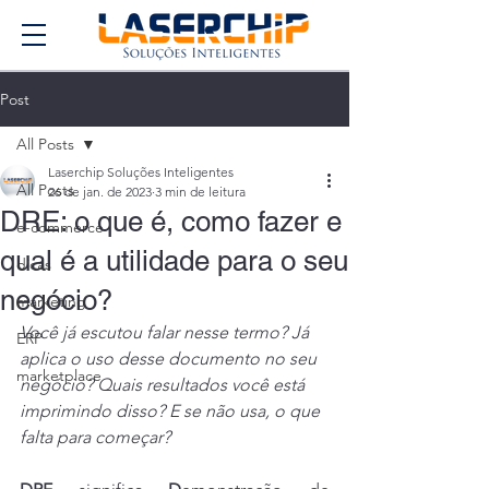
Post
All Posts
Laserchip Soluções Inteligentes
All Posts
26 de jan. de 2023
3 min de leitura
DRE: o que é, como fazer e
e-commerce
qual é a utilidade para o seu
dicas
negócio?
marketing
Você já escutou falar nesse termo? Já 
ERP
aplica o uso desse documento no seu 
marketplace
negócio? Quais resultados você está 
imprimindo disso? E se não usa, o que 
falta para começar?