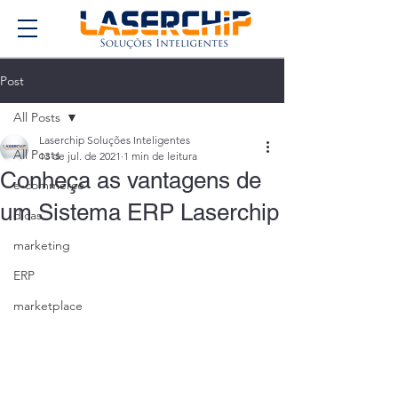
Post
All Posts
Laserchip Soluções Inteligentes
All Posts
13 de jul. de 2021
1 min de leitura
Conheça as vantagens de
e-commerce
um Sistema ERP Laserchip
dicas
marketing
ERP
marketplace