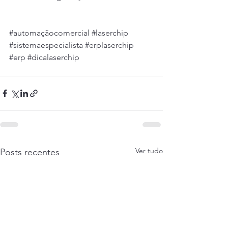
#automaçãocomercial
#laserchip
#sistemaespecialista
#erplaserchip
#erp
#dicalaserchip
Ver tudo
Posts recentes