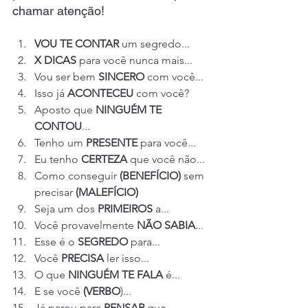
chamar atenção!
VOU TE CONTAR
 um segredo...
X DICAS
 para você nunca mais...
Vou ser bem 
SINCERO
 com você...
Isso já 
ACONTECEU
 com você?
Aposto que 
NINGUÉM TE 
CONTOU
...
Tenho um 
PRESENTE
 para você...
Eu tenho 
CERTEZA
 que você não...
Como conseguir 
(BENEFÍCIO)
 sem 
precisar 
(MALEFÍCIO)
Seja um dos 
PRIMEIROS
 a...
Você provavelmente 
NÃO SABIA
...
Esse é o 
SEGREDO
 para...
Você 
PRECISA
 ler isso...
O que 
NINGUÉM TE FALA
 é...
E se você 
(VERBO
)...
Já parou para 
PENSAR
 que...