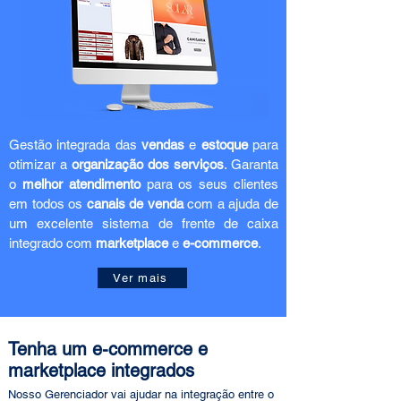
Gestão integrada das
vendas
e
estoque
para
otimizar a
organização dos serviços
. Garanta
o
melhor atendimento
para os seus clientes
em todos os
canais de venda
com a ajuda de
um excelente sistema de frente de caixa
integrado com
marketplace
e
e-commerce
.
Ver mais
Tenha um e-commerce e
marketplace integrados
Nosso Gerenciado
r vai ajudar na integração entre o