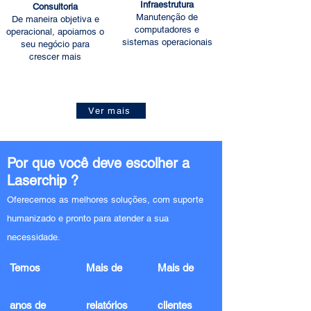
Infraestrutura
Consultoria
Manutenção de
De maneira objetiva e
computadores e
operacional, apoiamos o
sistemas operacionais
seu negócio para
crescer mais
Ver mais
Por que você deve escolher a
Laserchip ?
Oferecemos as melhores soluções, com suporte
humanizado e pronto para atender a sua
necessidade.
Temos
Mais de
Mais de
anos de
relatórios
clientes