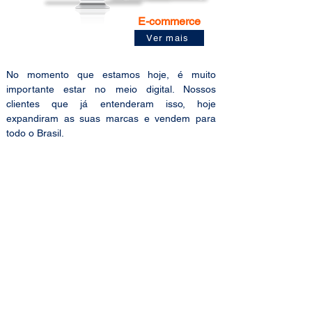
E-commerce
Ver mais
No momento que estamos hoje, é muito
importante estar no meio digital. Nossos
clientes que já entenderam isso, hoje
expandiram as suas marcas e vendem para
todo o Brasil.
Se você está considerando ou já tomou a
decisão de criar um e-commerce e de vender
em alguma plataforma de marketplace, você
precisa estar aliado a uma empresa séria, com
experiência no mercado e que tenha um
atendimento que pode ajudar em todos os
problemas que ocorrer.
Não é necessário um investimento alto. É
preciso ter foco nas ações, constância nas
tarefas diárias e criatividade para deixar o seu