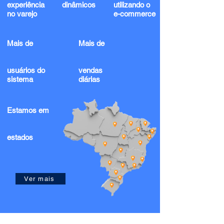
experiência
dinâmicos
utilizando o
no varejo
e-commerce
Mais de
Mais de
usuários do
vendas
sistema
diárias
Estamos em
estados
Ver mais